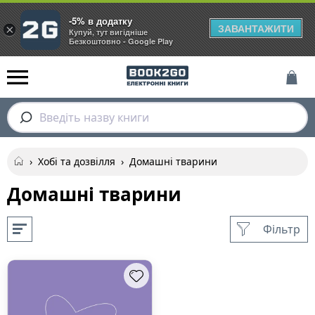
-5% в додатку
ЗАВАНТАЖИТИ
×
Купуй, тут вигідніше
Безкоштовно - Google Play
Введіть назву книги
›
Хобі та дозвілля
›
Домашні тварини
Домашні тварини
Фільтр