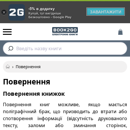
-5% в додатку
ЗАВАНТАЖИТИ
×
Купуй, тут вигідніше
Безкоштовно - Google Play
Введіть назву книги
›
Повернення
Повернення
Повернення книжок
Повернення книг можливе, якщо мається
поліграфічний брак, що призводить до втрати або
спотворення інформації (відсутність друкованого
тексту, заломи або зминання сторінок,