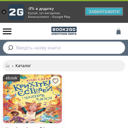
-5% в додатку
ЗАВАНТАЖИТИ
×
Купуй, тут вигідніше
Безкоштовно - Google Play
Введіть назву книги
›
Каталог
ebook