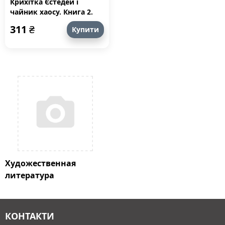
Крихітка Єстедей і
чайник хаосу. Книга 2.
Крихітка Єстедей і
311
₴
Купити
чайник хаосу. Книга 2
Художественная
литература
КОНТАКТИ