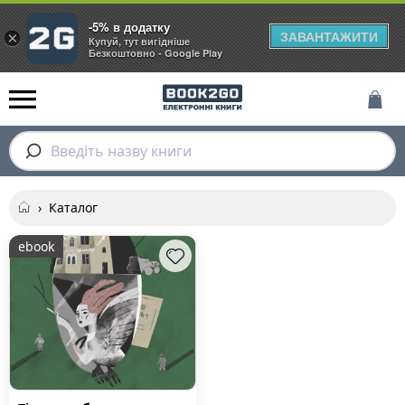
-5% в додатку
ЗАВАНТАЖИТИ
×
Купуй, тут вигідніше
Безкоштовно - Google Play
Введіть назву книги
›
Каталог
ebook