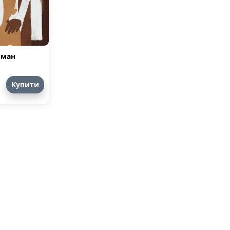
оман
Купити