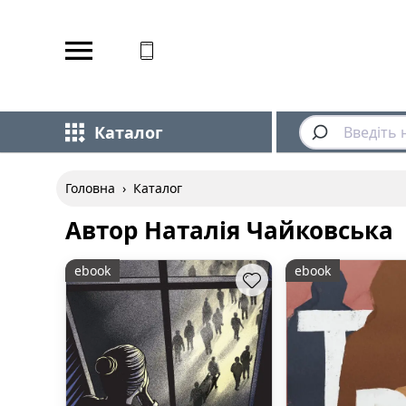
Відповідаємо на дзвінки
Каталог
Головна
›
Каталог
Автор Наталія Чайковська
ebook
ebook