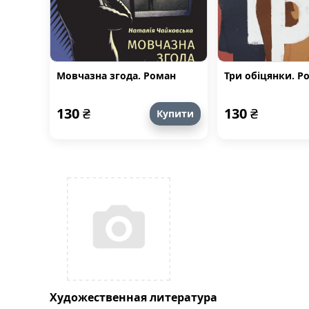
Мовчазна згода. Роман
Три обіцянки. Р
130
₴
130
₴
Купити
Художественная литература