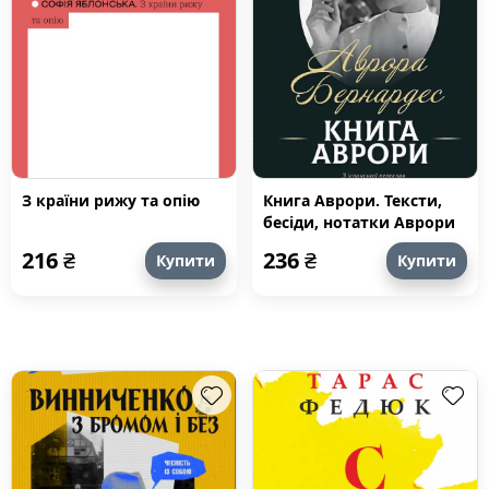
З країни рижу та опію
Книга Аврори. Тексти,
бесіди, нотатки Аврори
Бернардес
216
₴
236
₴
Купити
Купити