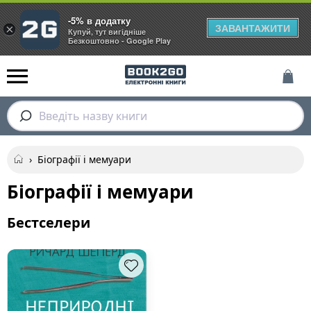
-5% в додатку
ЗАВАНТАЖИТИ
×
Купуй, тут вигідніше
Безкоштовно - Google Play
Введіть назву книги
›
Біографії і мемуари
Біографії і мемуари
Бестселери