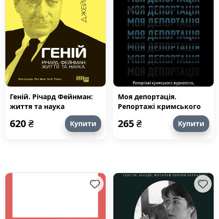
Геній. Річард Фейнман:
Моя депортація.
життя та наука
Репортажі кримського
журналіста, написані в
620
₴
265
₴
Купити
Купити
СІЗО