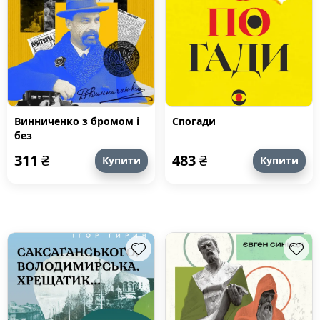
Винниченко з бромом і
Спогади
без
311
₴
483
₴
Купити
Купити