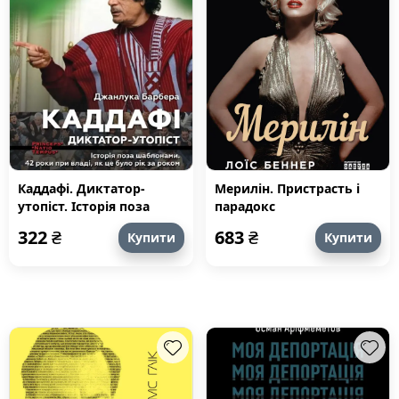
Каддафі. Диктатор-
Мерилін. Пристрасть і
утопіст. Історія поза
парадокс
шаблонами. 42 роки при
322
₴
683
₴
Купити
Купити
владі, як це було рік за
роком