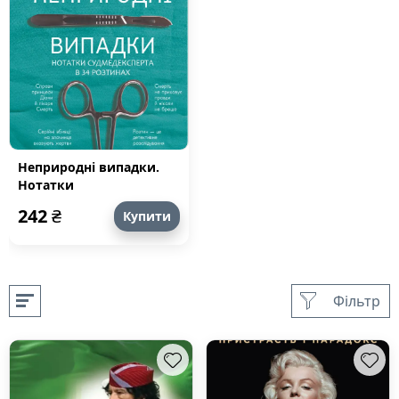
Неприродні випадки.
Нотатки
судмедексперта в 34
242
₴
Купити
розтинах
Фільтр