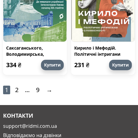
Саксаганського,
Кирило і Мефодій.
Володимирська,
Політичні інтригани
Хрещатик. Де мешкали
словесності
334
₴
231
₴
Купити
Купити
українські інтелектуали
Києва початку ХХ
століття
1
2
...
9
→
КОНТАКТИ
support@ridmi.com.ua
Відповідаємо на дзвінки