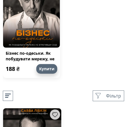
Бізнес по-одеськи. Як
побудувати мережу, не
втративши себе
188
₴
Купити
Фільтр