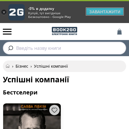
-5% в додатку
ЗАВАНТАЖИТИ
×
Купуй, тут вигідніше
Безкоштовно - Google Play
Введіть назву книги
›
Бізнес
›
Успішні компанії
Успішні компанії
Бестселери