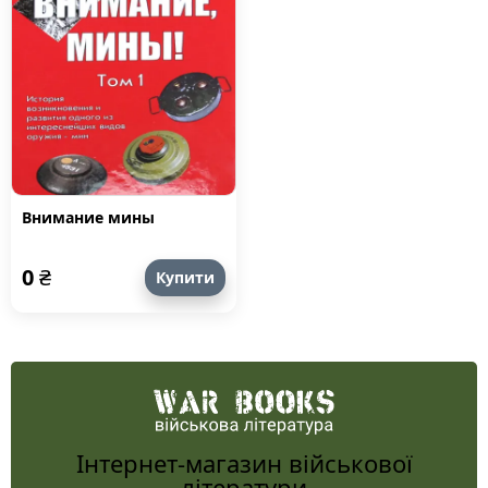
Внимание мины
0
₴
Купити
Інтернет-магазин військової
літератури