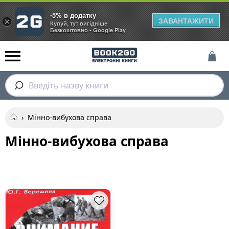
-5% в додатку
ЗАВАНТАЖИТИ
×
Купуй, тут вигідніше
Безкоштовно - Google Play
Введіть назву книги
›
Мінно-вибухова справа
Мінно-вибухова справа