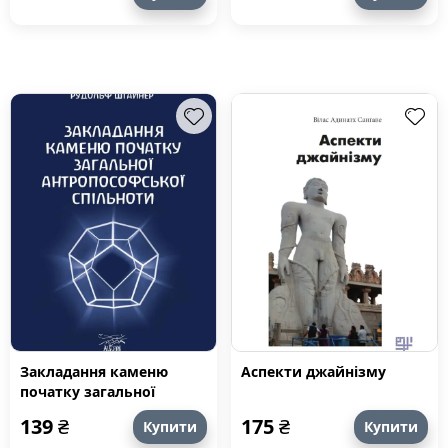
Закладання каменю
Аспекти джайнізму
початку загальної
антропософської
139
₴
175
₴
Купити
Купити
спільноти