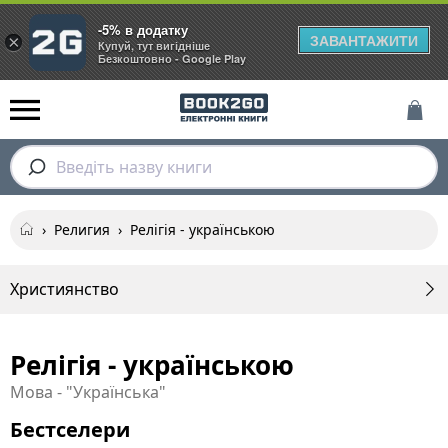
-5% в додатку
ЗАВАНТАЖИТИ
×
Купуй, тут вигідніше
Безкоштовно - Google Play
Введіть назву книги
›
Религия
›
Релігія - українською
Християнство
Релігія - українською
Мова - "Українська"
Бестселери