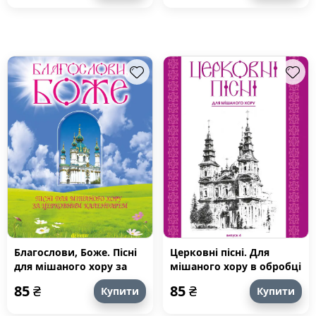
Благослови, Боже. Пісні
Церковні пісні. Для
для мішаного хору за
мішаного хору в обробці
церковним календарем
В.Семчишина. Випуск 4
85
₴
85
₴
Купити
Купити