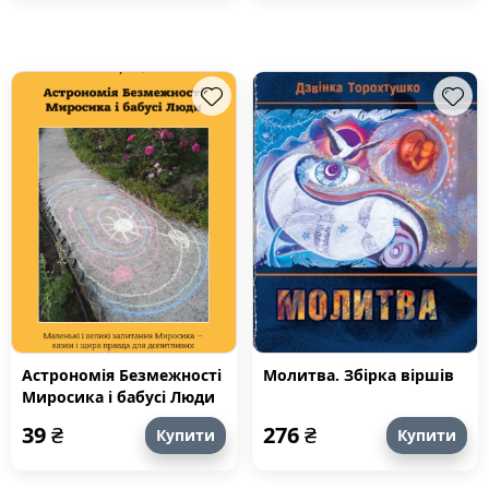
Астрономія Безмежності
Молитва. Збірка віршів
Миросика і бабусі Люди
39
₴
276
₴
Купити
Купити