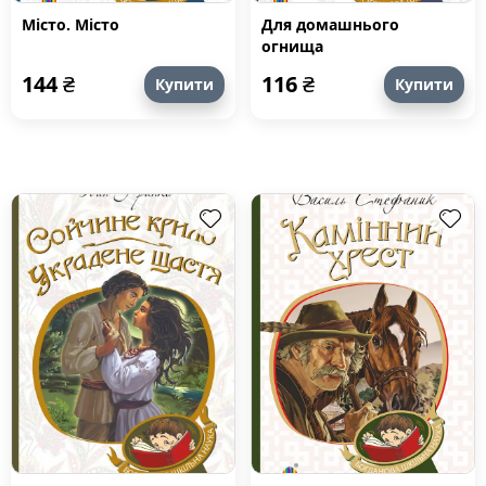
Місто. Місто
Для домашнього
огнища
144
₴
116
₴
Купити
Купити