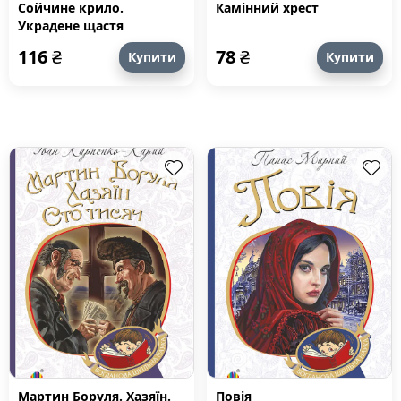
Сойчине крило.
Камінний хрест
Украдене щастя
116
₴
78
₴
Купити
Купити
Мартин Боруля. Хазяїн.
Повія