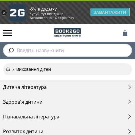
-5% в додатку
ЗАВАНТАЖИТИ
×
Купуй, тут вигідніше
Безкоштовно - Google Play
Введіть назву книги
›
Виховання дітей
Дитяча література
Здоров'я дитини
Пізнавальна література
Розвиток дитини