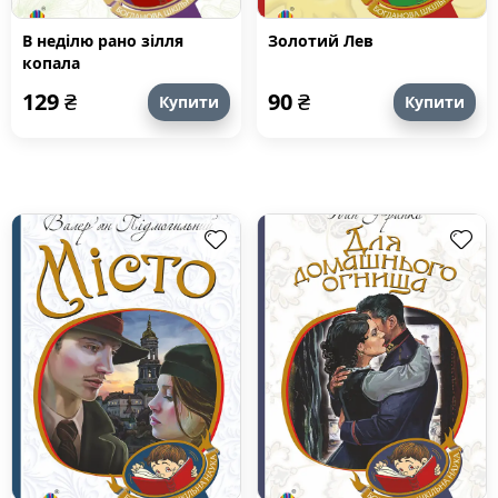
В неділю рано зілля
Золотий Лев
копала
129
₴
90
₴
Купити
Купити