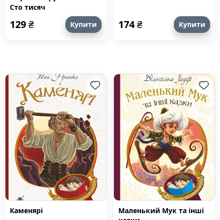
Сто тисяч
129
₴
174
₴
Купити
Купити
Каменярі
Маленький Мук та інші