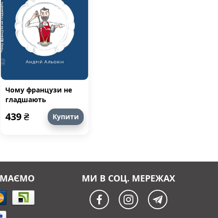
Чому французи не
гладшають
439
₴
Купити
ЙМАЄМО
МИ В СОЦ. МЕРЕЖАХ