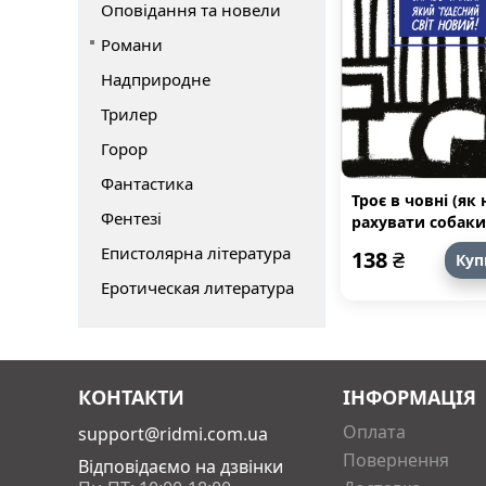
Оповідання та новели
Романи
Надприродне
Трилер
Горор
Фантастика
Троє в човні (як 
Фентезі
рахувати собаки
Епистолярна література
138
₴
Куп
Еротическая литература
КОНТАКТИ
ІНФОРМАЦІЯ
Оплата
support@ridmi.com.ua
Повернення
Відповідаємо на дзвінки