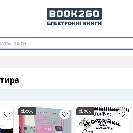
атира
ebook
ebook