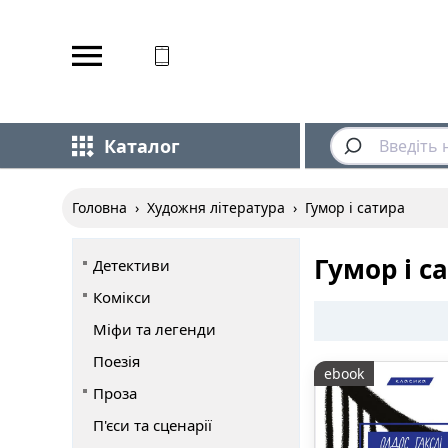
Відповідаємо на дзвінки
Каталог
Головна
›
Художня література
›
Гумор і сатира
Гумор і с
Детективи
Комікси
Міфи та легенди
Поезія
ebook
Проза
П'єси та сценарії