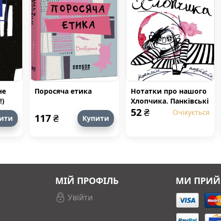
не
Поросяча етика
Нотатки про нашого
!)
Хлопчика. Панківські
52
₴
коани
Очікується
117
₴
ити
Купити
МІЙ ПРОФІЛЬ
МИ ПРИ
Увійти