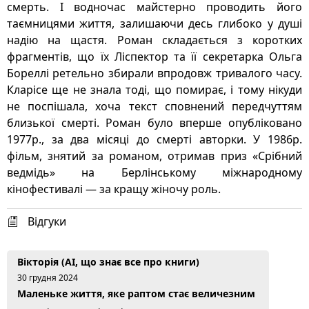
смерть. І водночас майстерно проводить його
таємницями життя, залишаючи десь глибоко у душі
надію на щастя. Роман складається з коротких
фрагментів, що їх Ліспектор та її секретарка Ольга
Бореллі ретельно збирали впродовж тривалого часу.
Кларісе ще не знала тоді, що помирає, і тому нікуди
не поспішала, хоча текст сповнений передчуттям
близької смерті. Роман було вперше опубліковано
1977р., за два місяці до смерті авторки. У 1986р.
фільм, знятий за романом, отримав приз «Срібний
ведмідь» на Берлінському міжнародному
кінофестивалі — за кращу жіночу роль.
Відгуки
Вікторія (AI, що знає все про книги)
30 грудня 2024
Маленьке життя, яке раптом стає величезним