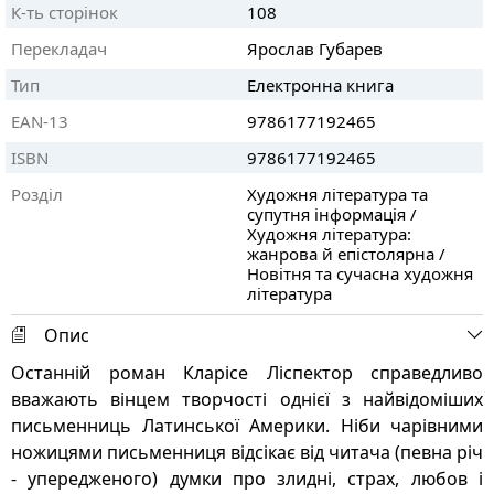
К-ть сторінок
108
Перекладач
Ярослав Губарев
Тип
Електронна книга
EAN-13
9786177192465
ISBN
9786177192465
Розділ
Художня література та
супутня інформація /
Художня література:
жанрова й епістолярна /
Новітня та сучасна художня
література
Опис
Останній роман Кларісе Ліспектор справедливо
вважають вінцем творчості однієї з найвідоміших
письменниць Латинської Америки. Ніби чарівними
ножицями письменниця відсікає від читача (певна річ
- упередженого) думки про злидні, страх, любов і