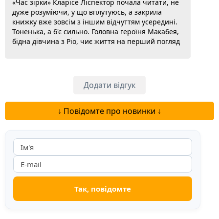
«Час зірки» Кларісе Ліспектор почала читати, не
дуже розуміючи, у що вплутуюсь, а закрила
книжку вже зовсім з іншим відчуттям усередині.
Тоненька, а б'є сильно. Головна героїня Макабея,
бідна дівчина з Ріо, чиє життя на перший погляд
таке непримітне, що його ніби й немає. Але саме
в цій непомітності Ліспектор знаходить щось
пронизливе. Письменниця пише так, ніби
розрізає буденність і показує, що під нею. Це не
Додати відгук
сюжетна книжка в...
Читати далі...
↓ Повідомте про новинки ↓