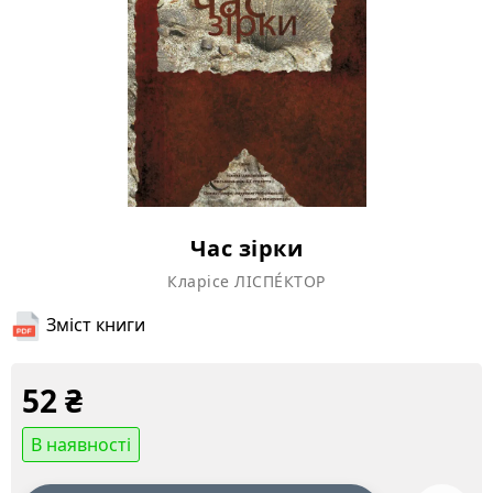
Час зірки
Кларісе ЛІСПÉКТОР
Зміст книги
52
₴
В наявності