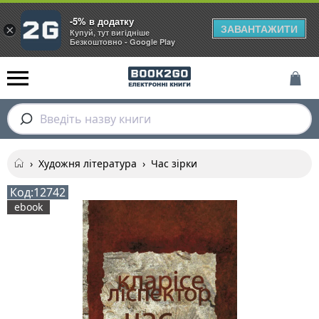
-5% в додатку
ЗАВАНТАЖИТИ
×
Купуй, тут вигідніше
Безкоштовно - Google Play
Введіть назву книги
›
Художня література
›
Час зірки
Код:
12742
ebook