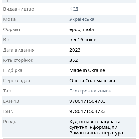
Видавництво
КСД
Мова
Українська
Формат
epub, mobi
Вік
від 16 років
Дата видання
2023
К-ть сторінок
352
Підбірка
Made in Ukraine
Перекладач
Олена Соломарська
Тип
Електронна книга
EAN-13
9786171504783
ISBN
9786171504783
Розділ
Художня література та
супутня інформація /
Романтична література