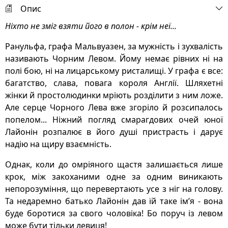
Опис
Ніхто не зміг взяти його в полон - крім неї...
Ранульфа, графа Мальвуазен, за мужність і зухвалість
називають Чорним Левом. Йому немає рівних ні на
полі бою, ні на лицарському ристалищі. У графа є все:
багатство, слава, повага короля Англії. Шляхетні
жінки й простолюдинки мріють розділити з ним ложе.
Але серце Чорного Лева вже згоріло й розсипалось
попелом... Ніжний погляд смарагдових очей юної
Лайонін розпалює в його душі пристрасть і дарує
надію на щиру взаємність.
Однак, коли до омріяного щастя залишається лише
крок, між закоханими одне за одним виникають
непорозуміння, що перевертають усе з ніг на голову.
Та недаремно батько Лайонін дав їй таке ім’я - вона
буде боротися за свого чоловіка! Бо поруч із левом
може бути тільки левиця!