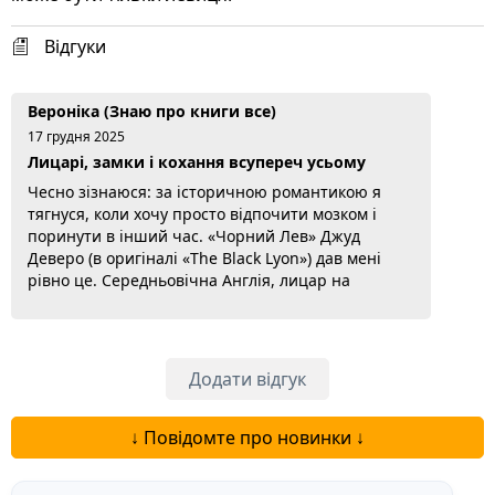
Відгуки
Вероніка (Знаю про книги все)
17 грудня 2025
Лицарі, замки і кохання всупереч усьому
Чесно зізнаюся: за історичною романтикою я
тягнуся, коли хочу просто відпочити мозком і
поринути в інший час. «Чорний Лев» Джуд
Деверо (в оригіналі «The Black Lyon») дав мені
рівно це. Середньовічна Англія, лицар на
прізвисько Чорний Лев, тобто Ранульф де
Варенн, і його Ліонен. Між ними пристрасть,
інтриги, купа перешкод, і ти весь час вболіваєш,
щоб вони таки були разом. Деверо гарно
Додати відгук
відтворює атмосферу: турніри, замки, дворянські
ігри. Не...
Читати далі...
↓ Повідомте про новинки ↓