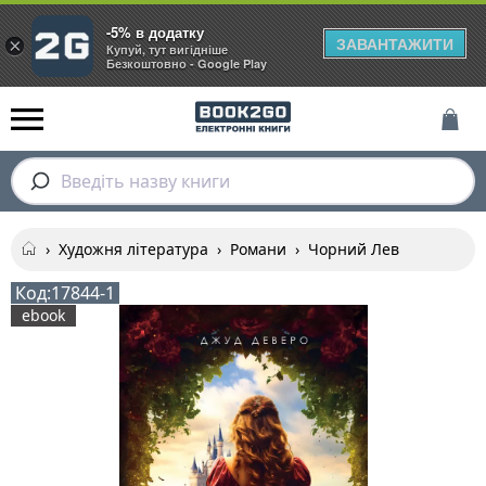
-5% в додатку
ЗАВАНТАЖИТИ
×
Купуй, тут вигідніше
Безкоштовно - Google Play
Введіть назву книги
›
Художня література
›
Романи
›
Чорний Лев
Код:
17844-1
ebook