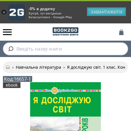
-5% в додатку
ЗАВАНТАЖИТИ
×
Купуй, тут вигідніше
Безкоштовно - Google Play
Введіть назву книги
›
Навчальна література
›
Я досліджую світ. 1 клас. Консп
Код:
16657-1
ebook