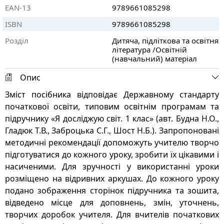
EAN-13
9789661085298
ISBN
9789661085298
Розділ
Дитяча, підліткова та освітня
література /Освітній
(навчальний) матеріал
Опис
Зміст посібника відповідає Державному стандарту
початкової освіти, типовим освітнім програмам та
підручнику «Я досліджую світ. 1 клас» (авт. Будна Н.О.,
Гладюк Т.В., Заброцька С.Г., Шост Н.Б.). Запропоновані
методичні рекомендації допоможуть учителю творчо
підготуватися до кожного уроку, зробити їх цікавими і
насиченими. Для зручності у використанні уроки
розміщено на відривних аркушах. До кожного уроку
подано зображення сторінок підручника та зошита,
відведено місце для доповнень, змін, уточнень,
творчих доробок учителя. Для вчителів початкових