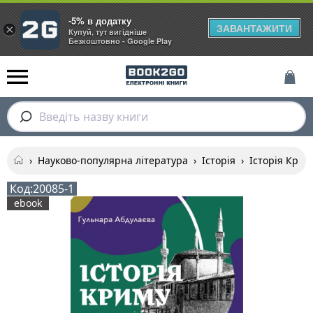
-5% в додатку
ЗАВАНТАЖИТИ
×
Купуй, тут вигідніше
Безкоштовно - Google Play
Введіть назву книги
›
Науково-популярна література
›
Історія
›
Історія Крим
Код:
20085-1
ebook