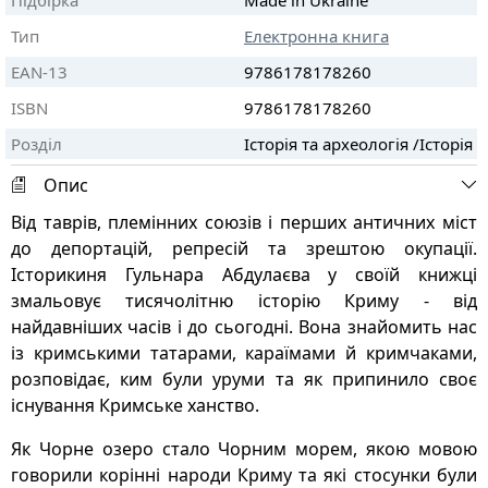
Підбірка
Made in Ukraine
Тип
Електронна книга
EAN-13
9786178178260
ISBN
9786178178260
Розділ
Історія та археологія /Історія
Опис
Від таврів, племінних союзів і перших античних міст
до депортацій, репресій та зрештою окупації.
Історикиня Гульнара Абдулаєва у своїй книжці
змальовує тисячолітню історію Криму - від
найдавніших часів і до сьогодні. Вона знайомить нас
із кримськими татарами, караїмами й кримчаками,
розповідає, ким були уруми та як припинило своє
існування Кримське ханство.
Як Чорне озеро стало Чорним морем, якою мовою
говорили корінні народи Криму та які стосунки були