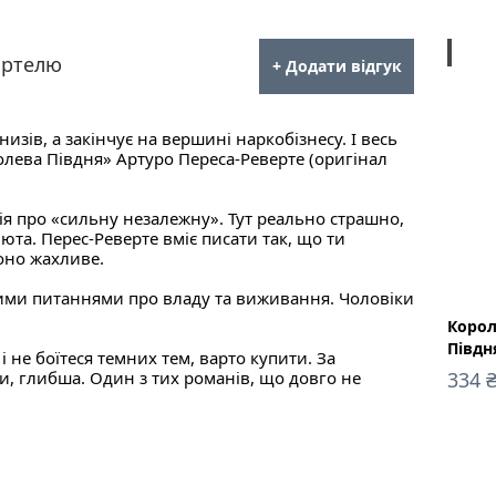
ebook
артелю
+ Додати відгук
изів, а закінчує на вершині наркобізнесу. І весь
лева Півдня» Артуро Переса-Реверте (оригінал
ія про «сильну незалежну». Тут реально страшно,
люта. Перес-Реверте вміє писати так, що ти
оно жахливе.
ними питаннями про владу та виживання. Чоловіки
Корол
Півдн
не боїтеся темних тем, варто купити. За
ди, глибша. Один з тих романів, що довго не
334