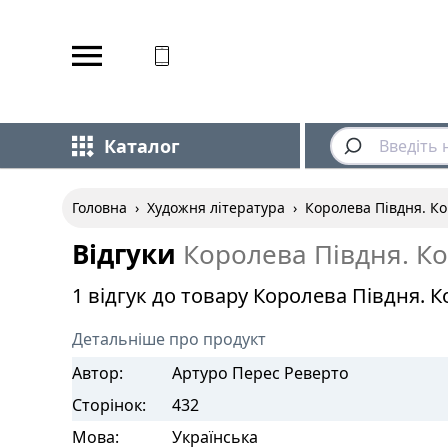
Відповідаємо на дзвінки
Каталог
Головна
›
Художня література
›
Королева Півдня. К
Відгуки
Королева Півдня. К
1 відгук до товару Королева Півдня. 
Детальніше про продукт
Автор:
Артуро Перес Реверто
Сторінок:
432
Мова:
Українська