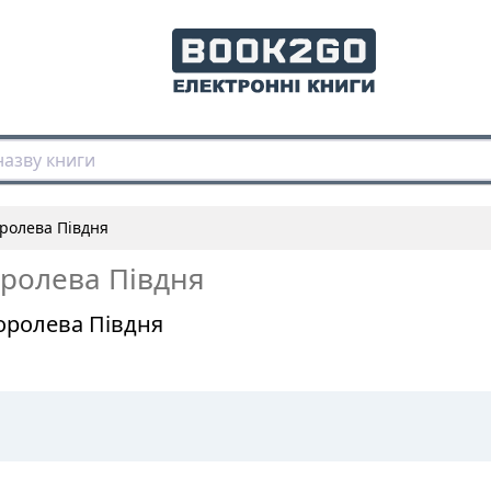
оролева Півдня
оролева Півдня
Королева Півдня