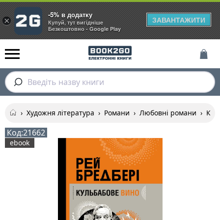
-5% в додатку
ЗАВАНТАЖИТИ
×
Купуй, тут вигідніше
Безкоштовно - Google Play
Введіть назву книги
›
Художня література
›
Романи
›
Любовні романи
›
Кул
Код:
21662
ebook