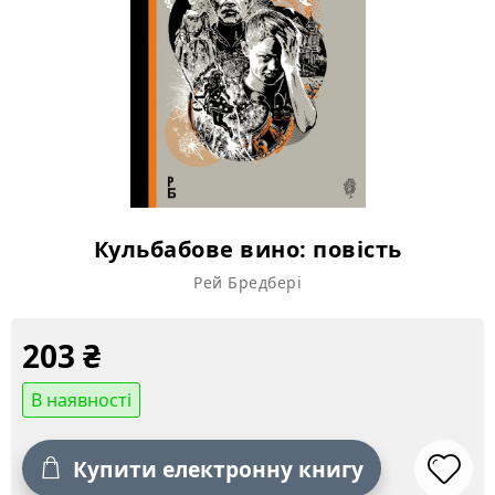
Кульбабове вино: повість
Рей Бредбері
203
₴
В наявності
Купити електронну книгу