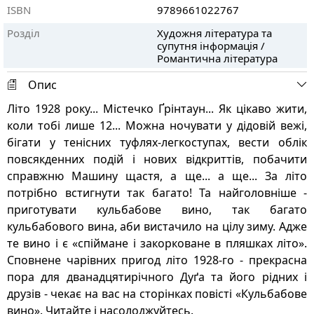
ISBN
9789661022767
Розділ
Художня література та
супутня інформація /
Романтична література
Опис
Літо 1928 року... Містечко Ґрінтаун... Як цікаво жити,
коли тобі лише 12... Можна ночувати у дідовій вежі,
бігати у тенісних туфлях-легкоступах, вести облік
повсякденних подій і нових відкриттів, побачити
справжню Машину щастя, а ще... а ще... За літо
потрібно встигнути так багато! Та найголовніше -
приготувати кульбабове вино, так багато
кульбабового вина, аби вистачило на цілу зиму. Адже
те вино і є «спіймане і закорковане в пляшках літо».
Сповнене чарівних пригод літо 1928-го - прекрасна
пора для дванадцятирічного Дуґа та його рідних і
друзів - чекає на вас на сторінках повісті «Кульбабове
вино». Читайте і насолоджуйтесь.