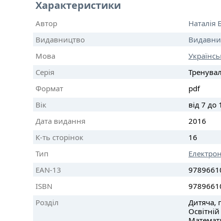
Характеристики
Автор
Наталія 
Видавництво
Видавни
Мова
Українсь
Серія
Тренува
Формат
pdf
Вік
від 7 до 
Дата видання
2016
К-ть сторінок
16
Тип
Електро
EAN-13
9789661
ISBN
9789661
Розділ
Дитяча, п
Освітній
Математи