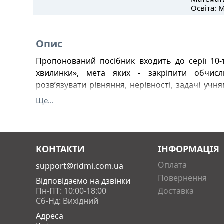
Освіта: 
Опис
Пропонований посібник входить до серії 10-т
хвилинки», мета яких - закріпити обчис
розв’язувати рівняння, нерівності, задачі учня
картки з вправами та завданнями, розрахован
Ще...
а також підсумковий контроль знань «Переві
відповіді для самоперевірки. Посібник зручни
ним можна не лише в школі чи вдома, а й під
природі. Для учнів 3-х класів, учителів та дбайл
КОНТАКТИ
ІНФОРМАЦІЯ
Оплата
support@ridmi.com.ua
Повернення
Відповідаємо на дзвінки
Пн-ПТ: 10:00-18:00
Доставка
Сб-Нд: Вихідний
Адреса