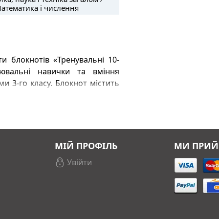
Математика і числення
и блокнотів «Тренувальні 10-
лювальні навички та вміння
ми 3-го класу. Блокнот містить
ими на 10-хвилинне виконання,
р себе» з навчальної теми та
й у використанні. Працювати з
 час подорожі, відпочинку на
ивих батьків.
МІЙ ПРОФІЛЬ
МИ ПРИ
Увійти