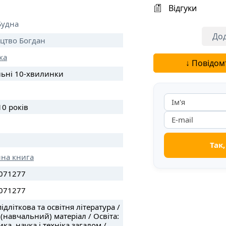
Відгуки
Будна
Дод
цтво Богдан
ка
↓ Повідом
льні 10-хвилинки
10 років
нна книга
071277
071277
ідліткова та освітня література /
 (навчальний) матеріал / Освіта:
ка, наука і техніка загалом /