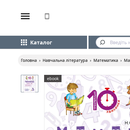
Відповідаємо на дзвінки
Каталог
Головна
›
Навчальна література
›
Математика
›
Ма
ebook