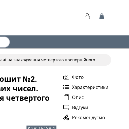
дачі на знаходження четвертого пропорційного
Зошит №2.
Фото
их чисел.
Характеристики
я четвертого
Опис
Відгуки
Рекомендуємо
Код:
19188-1