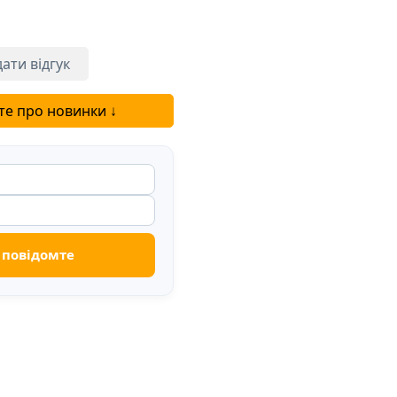
ати відгук
те про новинки ↓