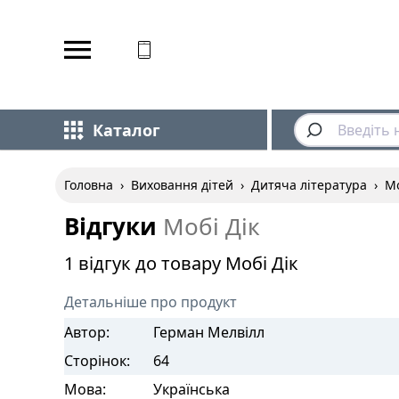
Відповідаємо на дзвінки
Каталог
Головна
›
Виховання дітей
›
Дитяча література
›
Мо
Відгуки
Мобі Дік
1 відгук до товару Мобі Дік
Детальніше про продукт
Автор:
Герман Мелвілл
Сторінок:
64
Мова:
Українська