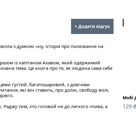
ebook
+ Додати відгук
вілла з думкою «ну, історія про полювання на
н разом із капітаном Ахавом, який одержимий
оловна тема. Це книга про те, як людина сама себе
сцями густий, багатошаровий, з довгими
питання, які він ставить, про долю, свободу волі,
довго.
Мобі 
129
. Раджу тим, хто готовий не до легкого чтива, а