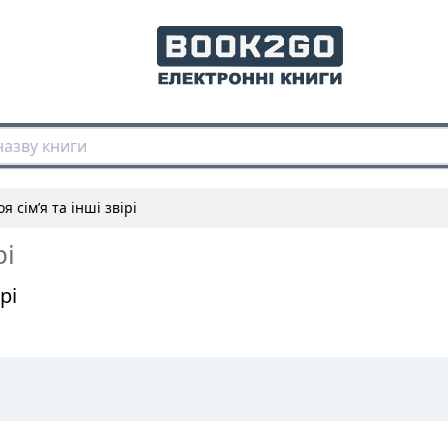
я сім’я та інші звірі
рі
рі