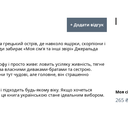
ebook
+ Додати відгук
на грецький острів, де навколо ящірки, скорпіони і
и забирає «Моя сім'я та інші звірі» Джеральда
у і просто живе: ловить усіляку живність, тягне
і за власними диваками-братами та сестрою.
и тут чудові, але головне, він страшенно
 і підходить будь-якому віку. Якщо хочеться
Моя сі
у, ця книга українською стане ідеальним вибором.
265