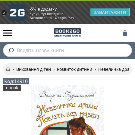
-5% в додатку
ЗАВАНТАЖИТИ
×
Купуй, тут вигідніше
Безкоштовно - Google Play
Введіть назву книги
›
Виховання дітей
›
Розвиток дитини
›
Невеличка драма
Код:
14910
ebook