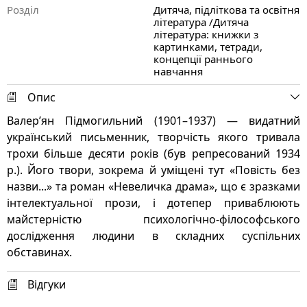
Розділ
Дитяча, підліткова та освітня
література /Дитяча
література: книжки з
картинками, тетради,
концепції раннього
навчання
Опис
Валер’ян Підмогильний (1901–1937) — видатний
український письменник, творчість якого тривала
трохи більше десяти років (був репресований 1934
р.). Його твори, зокрема й уміщені тут «Повість без
назви...» та роман «Невеличка драма», що є зразками
інтелектуальної прози, і дотепер приваблюють
майстерністю психологічно-філософського
дослідження людини в складних суспільних
обставинах.
Відгуки