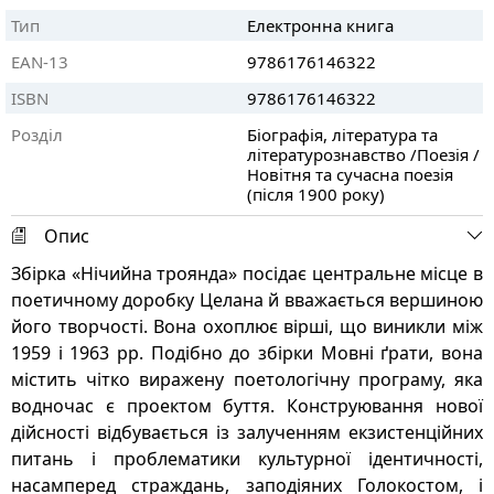
Тип
Електронна книга
EAN-13
9786176146322
ISBN
9786176146322
Розділ
Біографія, література та
літературознавство /Поезія /
Новітня та сучасна поезія
(після 1900 року)
Опис
Збірка «Нічийна троянда» посідає центральне місце в
поетичному доробку Целана й вважається вершиною
його творчості. Вона охоплює вірші, що виникли між
1959 і 1963 рр. Подібно до збірки Мовні ґрати, вона
містить чітко виражену поетологічну програму, яка
водночас є проектом буття. Конструювання нової
дійсності відбувається із залученням екзистенційних
питань і проблематики культурної ідентичності,
насамперед страждань, заподіяних Голокостом, і