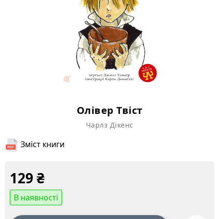
Олівер Твіст
Чарлз Дікенс
Зміст книги
129
₴
В наявності