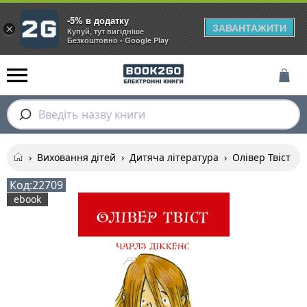
-5% в додатку
ЗАВАНТАЖИТИ
×
Купуй, тут вигідніше
Безкоштовно - Google Play
Введіть назву книги
›
Виховання дітей
›
Дитяча література
›
Олівер Твіст
Код:
22709
ebook