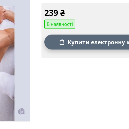
239
₴
В наявності
Купити електронну 