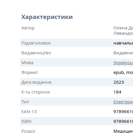
Характеристики
Автор
Олена Д
Левандо
Підзаголовок
навчаль
Видавництво
Видавни
Мова
Українсь
Формат
epub, mo
Дата видання
2023
К-ть сторінок
184
Тип
Електро
EAN-13
9789661
ISBN
9789661
Розділ
Медицина