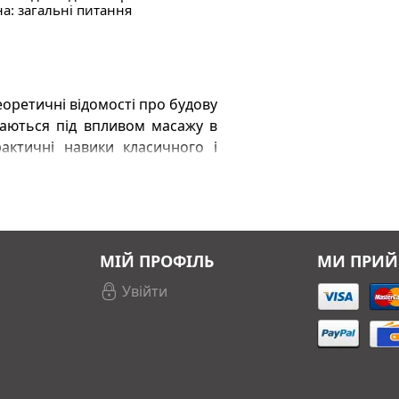
: загальні питання
оретичні відомості про будову
уваються під впливом масажу в
рактичні навики класичного і
дентам та фахівцям фізичної
МІЙ ПРОФІЛЬ
МИ ПРИ
Увійти