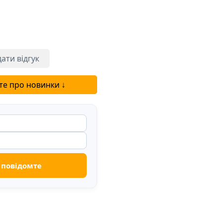
ати відгук
те про новинки ↓