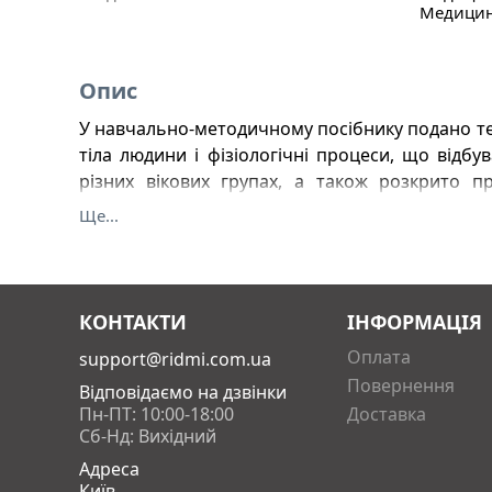
Медицина
Опис
У навчально-методичному посібнику подано те
тіла людини і фізіологічні процеси, що відб
різних вікових групах, а також розкрито п
дитячого масажу. Посібник адресовано сту
Ще...
реабілітації, фізичного виховання і спорту.
КОНТАКТИ
ІНФОРМАЦІЯ
Оплата
support@ridmi.com.ua
Повернення
Відповідаємо на дзвінки
Пн-ПТ: 10:00-18:00
Доставка
Сб-Нд: Вихідний
Адреса
Київ