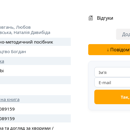
Відгуки
овгань,
Любов
вська,
Наталія Давибіда
Дод
но-методичний посібник
↓ Повідом
цтво Богдан
ка
bi
нна книга
089159
089159
 та догляд за хворими /