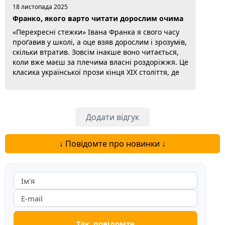
18 листопада 2025
Франко, якого варто читати дорослим очима
«Перехресні стежки» Івана Франка я свого часу
проґавив у школі, а оце взяв дорослим і зрозумів,
скільки втратив. Зовсім інакше воно читається,
коли вже маєш за плечима власні роздоріжжя. Це
класика української прози кінця XIX століття, де
соціальна драма сплітається з психологічним
романом. У центрі адвокат Євгеній Рафалович,
який вертається в рідне містечко почати життя
спочатку. А там його колишня кохана Регіна,
Додати відгук
тепер дружина іншого. І...
Читати далі...
↓ Повідомте про новинки ↓