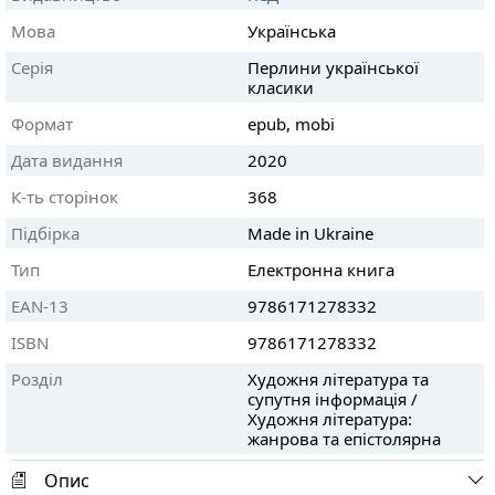
Мова
Українська
Серія
Перлини української
класики
Формат
epub, mobi
Дата видання
2020
К-ть сторінок
368
Підбірка
Made in Ukraine
Тип
Електронна книга
EAN-13
9786171278332
ISBN
9786171278332
Розділ
Художня література та
супутня інформація /
Художня література:
жанрова та епістолярна
Опис