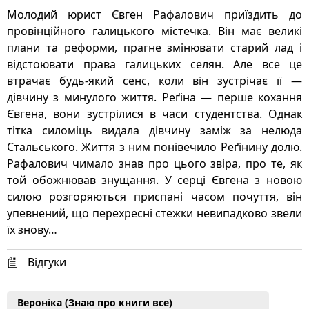
Молодий юрист Євген Рафалович приїздить до
провінційного галицького містечка. Він має великі
плани та реформи, прагне змінювати старий лад і
відстоювати права галицьких селян. Але все це
втрачає будь-який сенс, коли він зустрічає її —
дівчину з минулого життя. Реґіна — перше кохання
Євгена, вони зустрілися в часи студентства. Однак
тітка силоміць видала дівчину заміж за нелюда
Стальського. Життя з ним понівечило Реґінину долю.
Рафалович чимало знав про цього звіра, про те, як
той обожнював знущання. У серці Євгена з новою
силою розгоряються приспані часом почуття, він
упевнений, що перехресні стежки невипадково звели
їх знову…
Відгуки
Вероніка (Знаю про книги все)