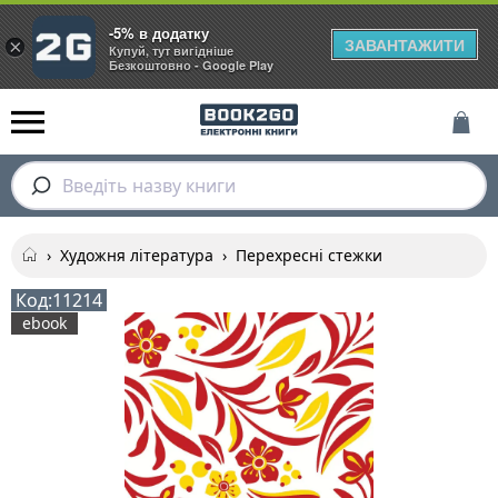
-5% в додатку
ЗАВАНТАЖИТИ
×
Купуй, тут вигідніше
Безкоштовно - Google Play
Введіть назву книги
›
Художня література
›
Перехресні стежки
Код:
11214
ebook