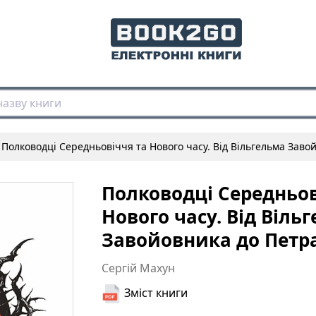
Полководці Середньовіччя та Нового часу. Від Вільгельма Зав
Полководці Середньов
Нового часу. Від Віль
Завойовника до Петр
Сергій Махун
Зміст книги