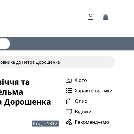
ойовника до Петра Дорошенка
іччя та
Фото
гельма
Характеристики
а Дорошенка
Опис
Відгуки
Рекомендуємо
Код:
21812