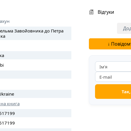
Відгуки
ахун
Дод
гельма Завойовника до Петра
ка
↓ Повідом
ка
bi
Ukraine
нна книга
517199
517199