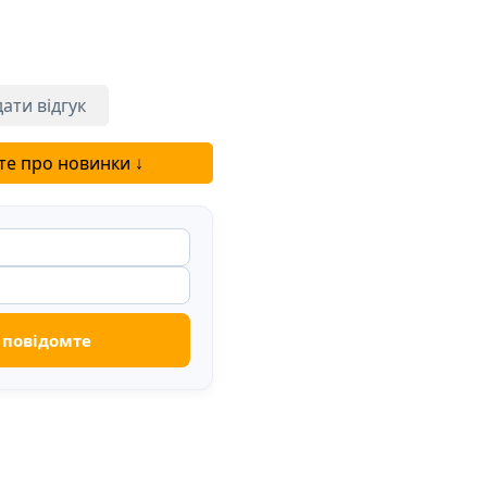
ати відгук
те про новинки ↓