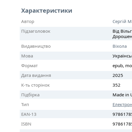
Характеристики
Автор
Сергій М
Підзаголовок
Від Віль
Дорошен
Видавництво
Віхола
Мова
Українсь
Формат
epub, mo
Дата видання
2025
К-ть сторінок
352
Підбірка
Made in 
Тип
Електро
EAN-13
9786178
ISBN
9786178