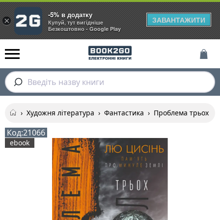
-5% в додатку
ЗАВАНТАЖИТИ
×
Купуй, тут вигідніше
Безкоштовно - Google Play
Введіть назву книги
›
Художня література
›
Фантастика
›
Проблема трьох тіл
Код:
21066
ebook