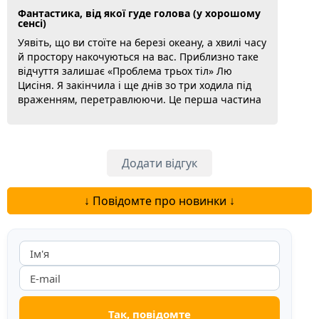
Фантастика, від якої гуде голова (у хорошому
сенсі)
Уявіть, що ви стоїте на березі океану, а хвилі часу
й простору накочуються на вас. Приблизно таке
відчуття залишає «Проблема трьох тіл» Лю
Цисіня. Я закінчила і ще днів зо три ходила під
враженням, перетравлюючи. Це перша частина
трилогії, і вона про те, що відбувається на Землі
після контакту з інопланетною цивілізацією. Але
це не звичайна космічна стрілянина. Лю Цисінь
— фізик у душі, тому тут справжня наука
Додати відгук
сплітається з філософією,...
Докладніше...
↓ Повідомте про новинки ↓