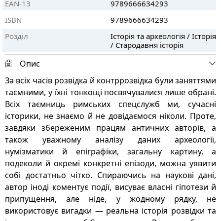
EAN-13
9789666634293
ISBN
9789666634293
Розділ
Історія та археологія / Історія
/ Стародавня історія
Опис
За всіх часів розвідка й контррозвідка були заняттями
таємними, у їхні тонкощі посвячувалися лише обрані.
Всіх таємниць римських спецслужб ми, сучасні
історики, не знаємо й не довідаємося ніколи. Проте,
завдяки збереженим працям античних авторів, а
також уважному аналізу даних археології,
нумізматики й епіграфіки, загальну картину, а
подеколи й окремі конкретні епізоди, можна уявити
собі достатньо чітко. Спираючись на наукові дані,
автор іноді коментує події, висуває власні гіпотези й
припущення, але ніде, у жодному рядку, не
використовує вигадки — реальна історія розвідки та