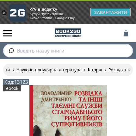
-5% в додатку
ЗАВАНТАЖИТИ
×
Купуй, тут вигідніше
Безкоштовно - Google Play
Введіть назву книги
›
Науково-популярна література
›
Історія
›
Розвідка та 
Код:
13123
ebook