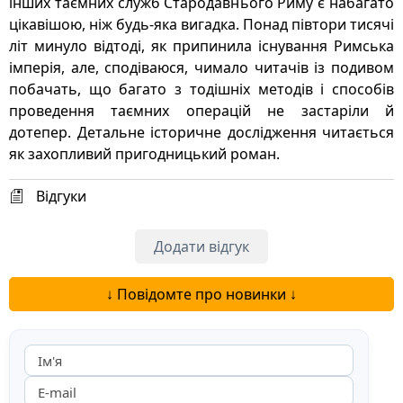
інших таємних служб Стародавнього Риму є набагато
цікавішою, ніж будь-яка вигадка. Понад півтори тисячі
літ минуло відтоді, як припинила існування Римська
імперія, але, сподіваюся, чимало читачів із подивом
побачать, що багато з тодішніх методів і способів
проведення таємних операцій не застаріли й
дотепер. Детальне історичне дослідження читається
як захопливий пригодницький роман.
Відгуки
Додати відгук
↓ Повідомте про новинки ↓