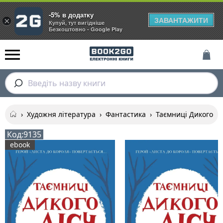
-5% в додатку
ЗАВАНТАЖИТИ
×
Купуй, тут вигідніше
Безкоштовно - Google Play
Введіть назву книги
›
Художня література
›
Фантастика
›
Таємниці Дикого лі
Код:
9135
ebook