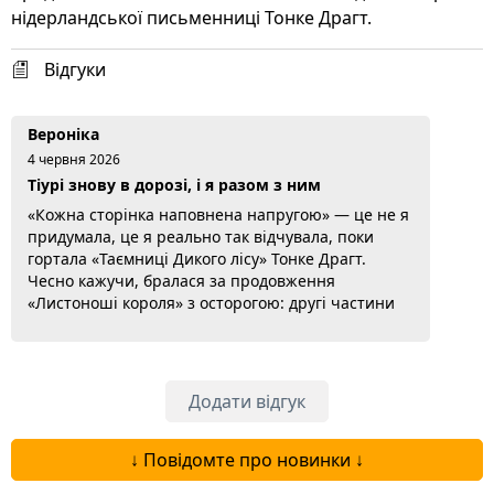
нідерландської письменниці Тонке Драгт.
Відгуки
Вероніка
4 червня 2026
Тіурі знову в дорозі, і я разом з ним
«Кожна сторінка наповнена напругою» — це не я
придумала, це я реально так відчувала, поки
гортала «Таємниці Дикого лісу» Тонке Драгт.
Чесно кажучи, бралася за продовження
«Листоноші короля» з осторогою: другі частини
часто розчаровують. А тут ні. Юний лицар Тіурі
знову вирушає в подорож, тепер через той самий
дикий ліс, і друзі поруч, і випробування на
кожному кроці. Фентезі для підлітків, але я
Додати відгук
доросла тітка, і мене затягнуло. Магія,...
Докладніше...
↓ Повідомте про новинки ↓