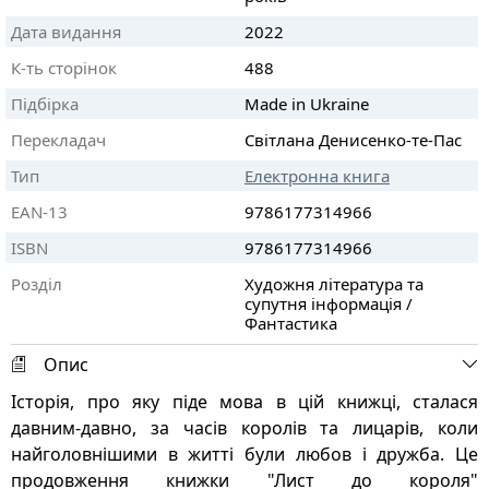
Дата видання
2022
К-ть сторінок
488
Підбірка
Made in Ukraine
Перекладач
Світлана Денисенко-те-Пас
Тип
Електронна книга
EAN-13
9786177314966
ISBN
9786177314966
Розділ
Художня література та
супутня інформація /
Фантастика
Опис
Історія, про яку піде мова в цій книжці, сталася
давним-давно, за часів королів та лицарів, коли
найголовнішими в житті були любов і дружба. Це
продовження книжки "Лист до короля"