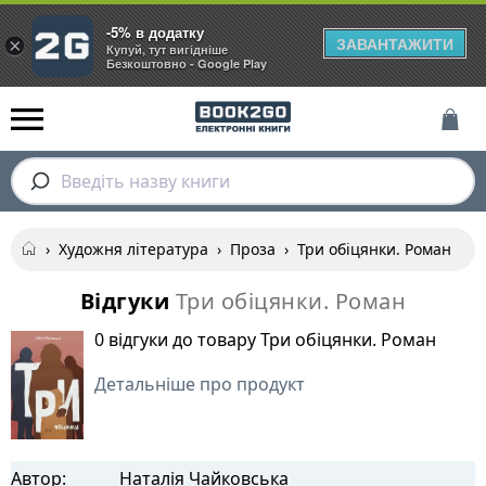
-5% в додатку
ЗАВАНТАЖИТИ
×
Купуй, тут вигідніше
Безкоштовно - Google Play
Введіть назву книги
›
Художня література
›
Проза
›
Три обіцянки. Роман
Відгуки
Три обіцянки. Роман
0 відгуки до товару Три обіцянки. Роман
Детальніше про продукт
Автор:
Наталія Чайковська