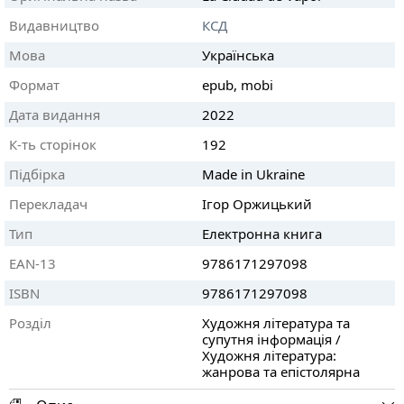
Видавництво
КСД
Мова
Українська
Формат
epub, mobi
Дата видання
2022
К-ть сторінок
192
Підбірка
Made in Ukraine
Перекладач
Ігор Оржицький
Тип
Електронна книга
EAN-13
9786171297098
ISBN
9786171297098
Розділ
Художня література та
супутня інформація /
Художня література:
жанрова та епістолярна