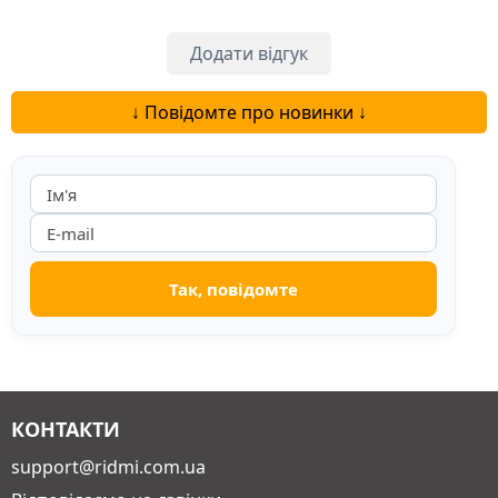
дуже людськими переживаннями, і кожне
оповідання тут окреме, але всі вони про одне.
Додати відгук
Про пам'ять, про пошук себе, про силу...
Читати далі...
↓ Повідомте про новинки ↓
КОНТАКТИ
support@ridmi.com.ua