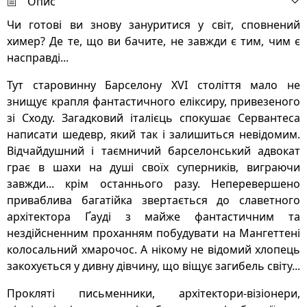
Опис
Чи готові ви знову зануритися у світ, сповнений
химер? Де те, що ви бачите, не завжди є тим, чим є
насправді...
Тут старовинну Барселону XVI століття мало не
знищує крапля фантастичного еліксиру, привезеного
зі Сходу. Загадковий італієць спокушає Сервантеса
написати шедевр, який так і залишиться невідомим.
Відчайдушний і таємничий барселонський адвокат
грає в шахи на душі своїх суперників, виграючи
завжди... крім останнього разу. Неперевершено
приваблива багатійка звертається до славетного
архітектора Ґауді з майже фантастичним та
нездійсненним проханням побудувати на Мангеттені
колосальний хмарочос. А нікому не відомий хлопець
закохується у дивну дівчину, що віщує загибель світу...
Прокляті письменники, архітектори-візіонери,