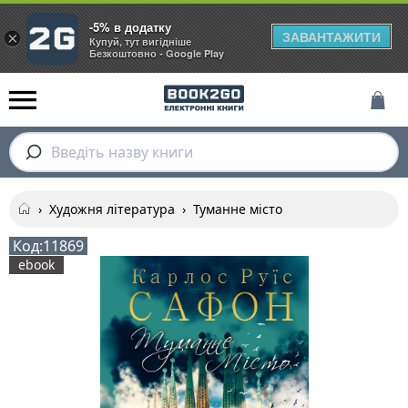
-5% в додатку
ЗАВАНТАЖИТИ
×
Купуй, тут вигідніше
Безкоштовно - Google Play
Введіть назву книги
›
Художня література
›
Туманне місто
Код:
11869
ebook