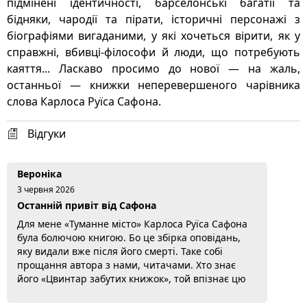
підмінені ідентичності, барселонські багатії та
бідняки, чародії та пірати, історичні персонажі з
біографіями вигаданими, у які хочеться вірити, як у
справжні, вбивці-філософи й люди, що потребують
каяття... Ласкаво просимо до нової — на жаль,
останньої — книжки неперевершеного чарівника
слова Карлоса Руїса Сафона.
Відгуки
Вероніка
3 червня 2026
Останній привіт від Сафона
Для мене «Туманне місто» Карлоса Руїса Сафона
була болючою книгою. Бо це збірка оповідань,
яку видали вже після його смерті. Таке собі
прощання автора з нами, читачами. Хто знає
його «Цвинтар забутих книжок», той впізнає цю
Барселону одразу: туманну, містичну, трохи
моторошну. Сафон змішує магічний реалізм із