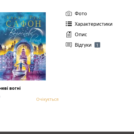
Фото
Характеристики
Опис
Відгуки
1
неві вогні
₴
Очікується