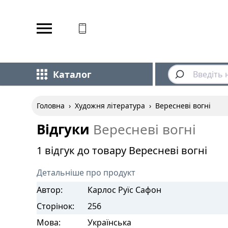
Відповідаємо на дзвінки
Каталог
Головна
›
Художня література
›
Вересневі вогні
Відгуки
Вересневі вогні
1 відгук до товару Вересневі вогні
Детальніше про продукт
Автор:
Карлос Руїс Сафон
Сторінок:
256
Мова:
Українська