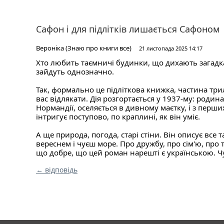
Сафон і для підлітків лишається Сафоном
Вероніка (Знаю про книги все)
21 листопада 2025 14:17
Хто любить таємничі будинки, що дихають загадка
зайдуть однозначно.
Так, формально це підліткова книжка, частина трил
вас відлякати. Дія розгортається у 1937-му: родин
Нормандії, оселяється в дивному маєтку, і з перш
інтригує поступово, по краплині, як він уміє.
А ще природа, погода, старі стіни. Він описує все 
вереснем і чуєш море. Про дружбу, про сім'ю, про т
що добре, що цей роман нарешті є українською. Ч
← відповідь