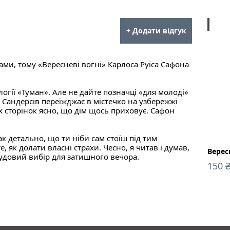
ebook
+ Додати відгук
ми, тому «Вересневі вогні» Карлоса Руїса Сафона
огії «Туман». Але не дайте позначці «для молоді»
а Сандерсів переїжджає в містечко на узбережжі
их сторінок ясно, що дім щось приховує. Сафон
так детально, що ти ніби сам стоїш під тим
е, як долати власні страхи. Чесно, я читав і думав,
Верес
удовий вибір для затишного вечора.
150