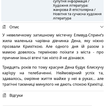
супутня інформація /
Художня література:
жанрова й епістолярна /
Новітня та сучасна художня
література
Опис
У невеличкому затишному містечку Елмвуд-Спринґз
жила маленька чарівна дівчинка Дена, яку ніжно
прозвали Крихіткою. Але одного дня їй разом з
мамою довелось терміново поїхати з міста - про
причини їхньої втечі так ніхто й не дізнався.
Тридцять років по тому красуня Дена будує блискучу
кар’єру на телебаченні. Неймовірний успіх та,
здавалось, омріяне життя майже у неї в руках… але
трагічні таємниці минулого не дають спокою Крихітці.
Відгуки