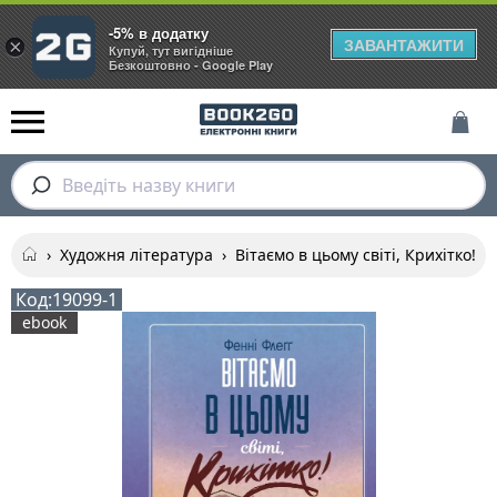
-5% в додатку
ЗАВАНТАЖИТИ
×
Купуй, тут вигідніше
Безкоштовно - Google Play
Введіть назву книги
›
Художня література
›
Вітаємо в цьому світі, Крихітко! К
Код:
19099-1
ebook