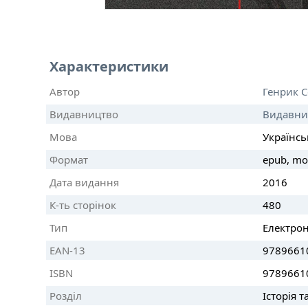
Характеристики
Автор
Генрик 
Видавництво
Видавни
Мова
Українсь
Формат
epub, mo
Дата видання
2016
К-ть сторінок
480
Тип
Електро
EAN-13
9789661
ISBN
9789661
Розділ
Історія т