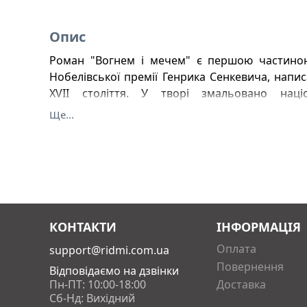
Опис
Роман "Вогнем і мечем" є першою частиною 
Нобелівської премії Генрика Сенкевича, напис
XVII століття. У творі змальовано наці
українського народу під проводом Богдана Х
Ще...
шляхетського панування.
КОНТАКТИ
ІНФОРМАЦІЯ
Оплата
support@ridmi.com.ua
Повернення
Відповідаємо на дзвінки
Пн-ПТ: 10:00-18:00
Доставка
Сб-Нд: Вихідний