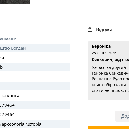
Відгуки
Сенкевич
Вероніка
цтво Богдан
25 квітня 2026
ка
Сенкевич, від яко
bi
Узявся за другий 
Генрика Сенкевича
бо інакше було п
книга обірвалася н
спати не пішов, по
нна книга
продовження. Так,
школярам її колис
079464
жадібно, як спра
роман. Сімнадцяте
079464
Дод
козацькі повстання
а археологія /Історія
люди зі своїми пр