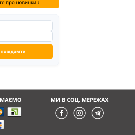
те про новинки ↓
ЙМАЄМО
МИ В СОЦ. МЕРЕЖАХ