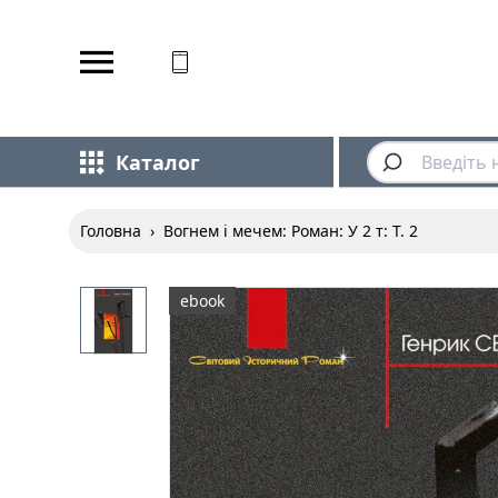
Відповідаємо на дзвінки
Каталог
Головна
›
Вогнем і мечем: Роман: У 2 т: Т. 2
ebook