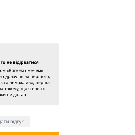
го не відірватися
том «Вогнем і мечем»
 одразу після першого,
росто неможливо, перша
а такому, що я навіть
ки не дістав
 це класика, ще й
ь задавали, але читається
вжній пригодницький
 століття, Річ Посполита,
ати відгук
, і на цьому тлі живі
истрастями, а не картонні