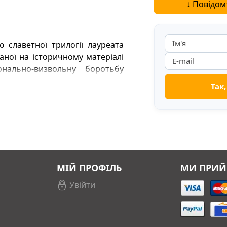
фігурки з...
↓ Повідом
Читати далі...
славетної трилогії лауреата
аної на історичному матеріалі
онально-визвольну боротьбу
мельницького проти польсько-
МІЙ ПРОФІЛЬ
МИ ПРИ
Увійти