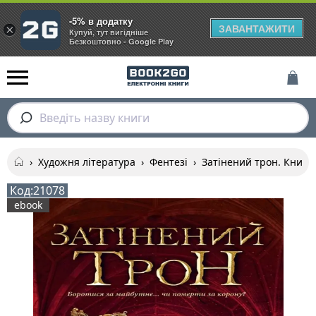
-5% в додатку
ЗАВАНТАЖИТИ
×
Купуй, тут вигідніше
Безкоштовно - Google Play
Введіть назву книги
›
Художня література
›
Фентезі
›
Затінений трон. Книга 
Код:
21078
ebook