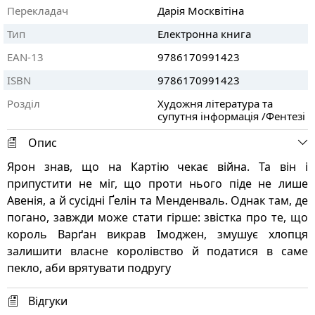
Перекладач
Дарія Москвітіна
Тип
Електронна книга
EAN-13
9786170991423
ISBN
9786170991423
Розділ
Художня література та
супутня інформація /Фентезі
Опис
Ярон знав, що на Картію чекає війна. Та він і
припустити не міг, що проти нього піде не лише
Авенія, а й сусідні Ґелін та Менденваль. Однак там, де
погано, завжди може стати гірше: звістка про те, що
король Варґан викрав Імоджен, змушує хлопця
залишити власне королівство й податися в саме
пекло, аби врятувати подругу
Відгуки