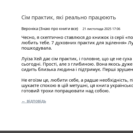
Сім практик, які реально працюють
Вероніка (Знаю про книги все)
21 листопада 2025 17:06
Чесно, я скептично ставлюся до книжок із серії «п
любить тебе. 7 духовних практик для зцілення» Луї
пошкодувала.
Луїза Хей дає сім практик, і головне, що це не сух
сьогодні. Прості, але з глибиною. Вона якось дуж
сидить близька людина і підтримує. Перші зрушенн
Не егоїзм це, любити себе, а радше необхідність,
шукаєте спокою в цій метушні, ця книга українськ
готовий трохи попрацювати над собою.
← відповідь