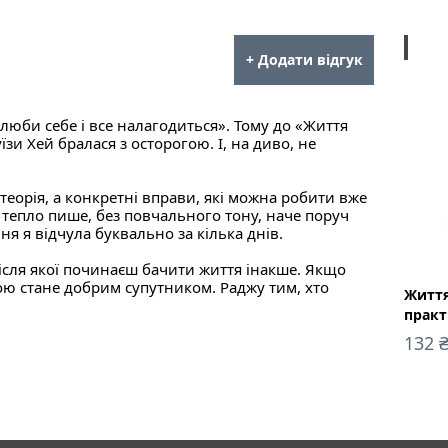
ebook
+ Додати відгук
олюби себе і все налагодиться». Тому до «Життя
зи Хей бралася з осторогою. І, на диво, не
а теорія, а конкретні вправи, які можна робити вже
е тепло пише, без повчального тону, наче поруч
я я відчула буквально за кілька днів.
 після якої починаєш бачити життя інакше. Якщо
ою стане добрим супутником. Раджу тим, хто
Життя
практ
132