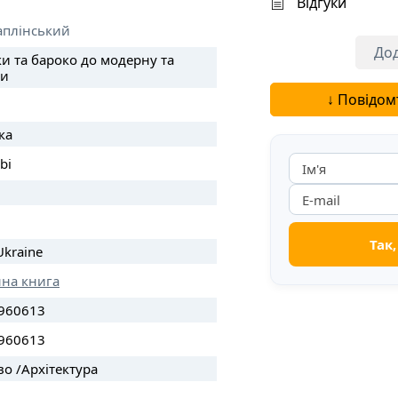
Відгуки
аплінський
Дод
ки та бароко до модерну та
ки
↓ Повідом
ка
bi
Ukraine
нна книга
960613
960613
о /Архітектура