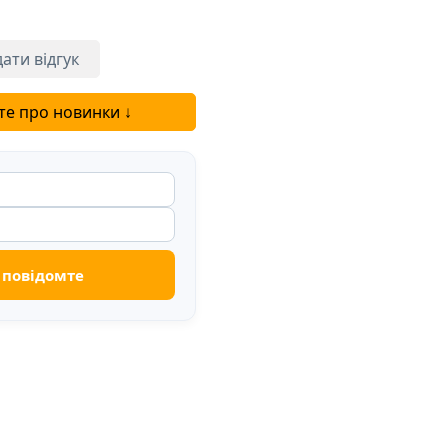
ати відгук
те про новинки ↓