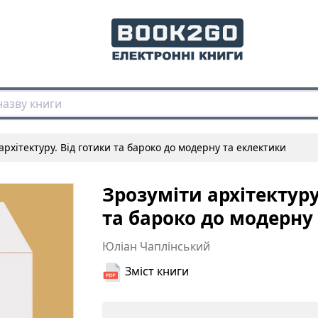
архітектуру. Від готики та бароко до модерну та еклектики
Зрозуміти архітектуру
та бароко до модерну
Юліан Чаплінський
Зміст книги