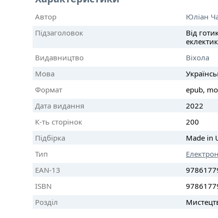
Автор
Юліан Ч
Підзаголовок
Від готи
еклекти
Видавництво
Віхола
Мова
Українсь
Формат
epub, mo
Дата видання
2022
К-ть сторінок
200
Підбірка
Made in 
Тип
Електро
EAN-13
9786177
ISBN
9786177
Розділ
Мистецтв