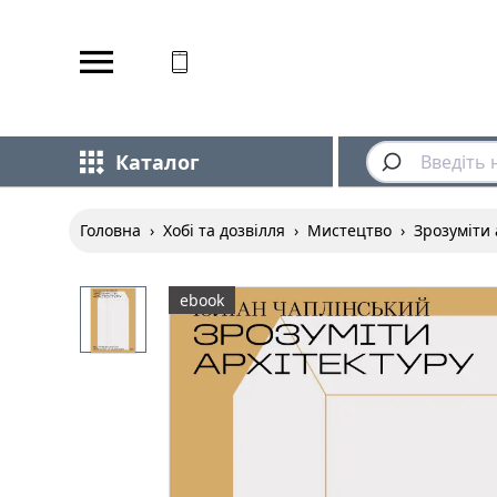
Відповідаємо на дзвінки
Каталог
Головна
›
Хобі та дозвілля
›
Мистецтво
›
Зрозуміти 
ebook