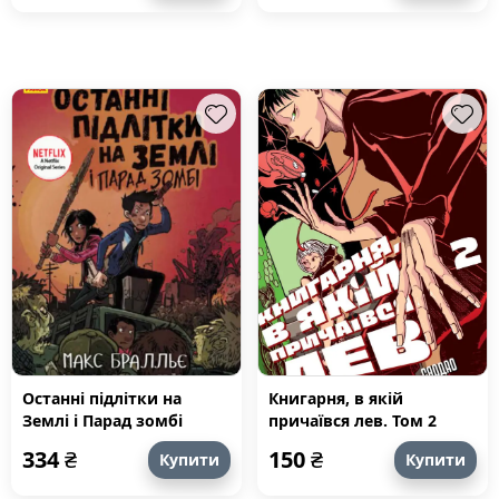
Останні підлітки на
Книгарня, в якій
Землі і Парад зомбі
причаївся лев. Том 2
334
₴
150
₴
Купити
Купити