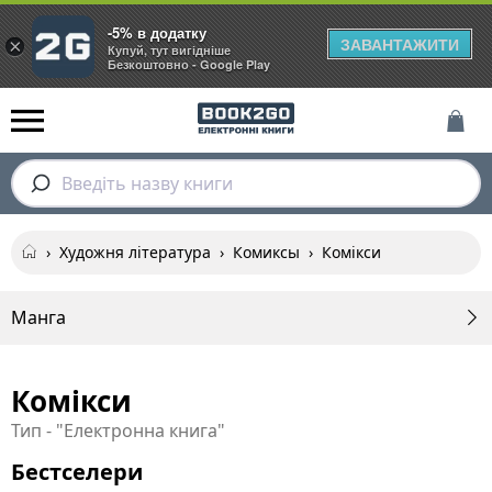
-5% в додатку
ЗАВАНТАЖИТИ
×
Купуй, тут вигідніше
Безкоштовно - Google Play
Введіть назву книги
›
Художня література
›
Комиксы
›
Комікси
Манга
Комікси
Тип - "Електронна книга"
Бестселери