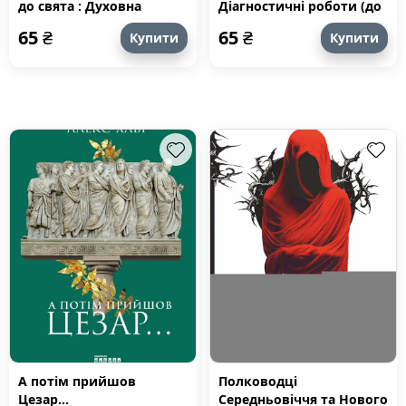
до свята : Духовна
Діагностичні роботи (до
скарбничка
підр. Варзацької) НУШ
65
₴
65
₴
Купити
Купити
А потім прийшов
Полководці
Цезар...
Середньовіччя та Нового