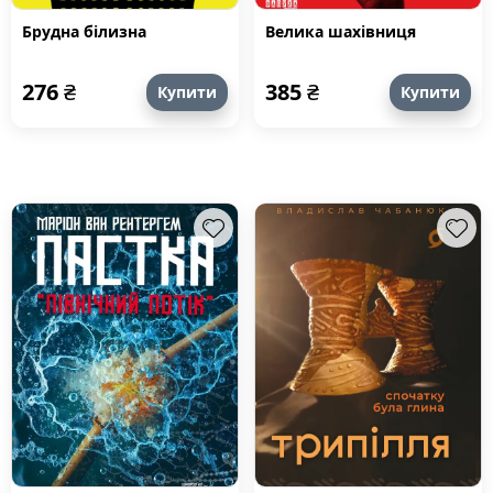
Брудна білизна
Велика шахівниця
276
₴
385
₴
Купити
Купити