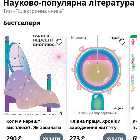
Науково-популярна література
Тип - "Електронна книга"
Бестселери
Коли я нарешті
Плідна праця. Хроніки
Укр
висплюся?. Як засинати
зародження життя у
чит
і прокидатися із
пробірці
По
290
₴
273
₴
6
Купити
Купити
задоволенням
Ба