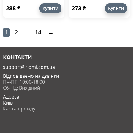
часу. Від Вільгельма
288
₴
273
₴
Купити
Купити
Завойовника до Петра
Дорошенка
1
2
...
14
→
КОНТАКТИ
support@ridmi.com.ua
Відповідаємо на дзвінки
Пн-ПТ: 10:00-18:00
Сб-Нд: Вихідний
Адреса
Київ
Карта проїзду