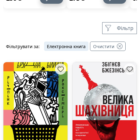
Хре
що
НУ
Фільтр
Фільтрувати за:
Електронна книга
Очистити