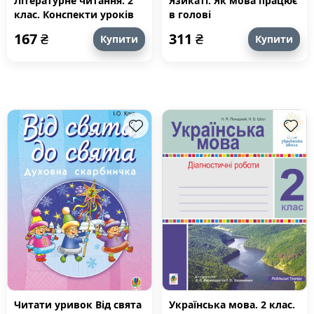
Літературне читання. 2
Язикаті. Як мова працює
клас. Конспекти уроків
в голові
(до підручника Чипурко
167
₴
311
₴
Купити
Купити
В.) НУШ
Читати уривок Від свята
Українська мова. 2 клас.