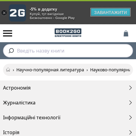
-5% в додатку
ЗАВАНТАЖИТИ
×
Купуй, тут вигідніше
Безкоштовно - Google Play
Введіть назву книги
›
Научно-популярная литература
›
Науково-популярна л
Астрономія
Журналістика
Інформаційні технології
Історія