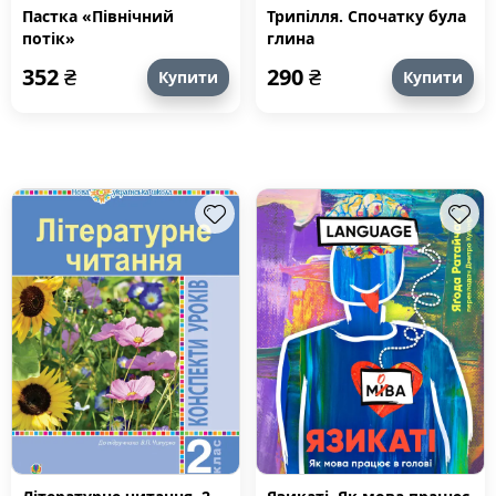
Пастка «Північний
Трипілля. Спочатку була
потік»
глина
352
₴
290
₴
Купити
Купити