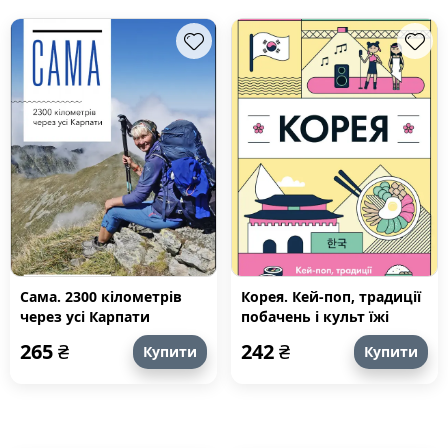
Сама. 2300 кілометрів
Корея. Кей-поп, традиції
через усі Карпати
побачень і культ їжі
265
₴
242
₴
Купити
Купити