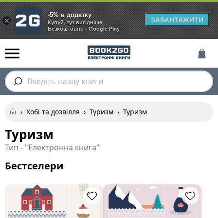
-5% в додатку
ЗАВАНТАЖИТИ
×
Купуй, тут вигідніше
Безкоштовно - Google Play
Введіть назву книги
›
Хобі та дозвілля
›
Туризм
›
Туризм
Туризм
Тип - "Електронна книга"
Бестселери