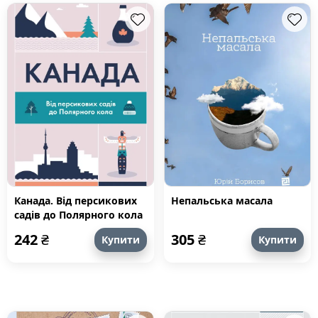
Канада. Від персикових
Непальська масала
садів до Полярного кола
242
₴
305
₴
Купити
Купити