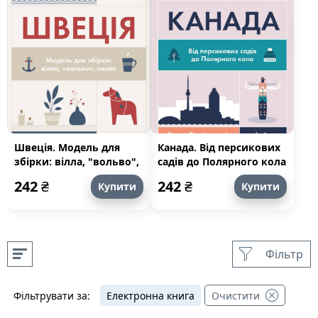
Швеція. Модель для
Канада. Від персикових
збірки: вілла, "вольво",
садів до Полярного кола
песик
242
₴
242
₴
Купити
Купити
Фільтр
Фільтрувати за:
Електронна книга
Очистити