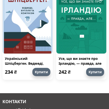
Український
Усе, що ви знаєте про
Шпіцберген. Ведмеді,
Ірландію, — правда, але
вугілля та комунізм
234
₴
242
₴
Купити
Купити
КОНТАКТИ