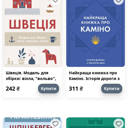
Швеція. Модель для
Найкраща книжка про
збірки: вілла, "вольво",
Каміно. Історія дороги з
песик
тисячею імен
242
₴
311
₴
Купити
Купити