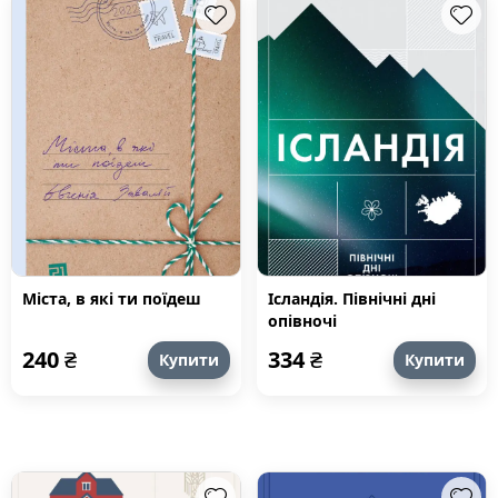
Міста, в які ти поїдеш
Ісландія. Північні дні
опівночі
240
₴
334
₴
Купити
Купити