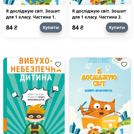
Я досліджую світ. Зошит
Я досліджую світ. Зошит
для 1 класу. Частина 1.
для 1 класу. Частина 2.
Зошит практикум для 1
Зошит-практикум для 1
84
₴
84
₴
Купити
Купити
класу (частина 1)
класу (частина 2)