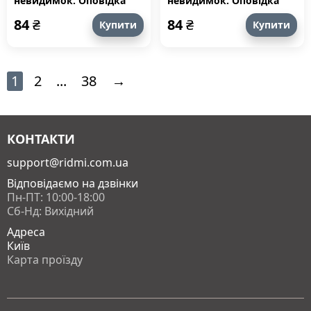
невидимок. Оповідка
невидимок. Оповідка
третя. Чому треба
шоста. Не всі мікроби —
84
₴
84
₴
Купити
Купити
прибирати в оселі?
вороги
1
2
...
38
→
КОНТАКТИ
support@ridmi.com.ua
Відповідаємо на дзвінки
Пн-ПТ: 10:00-18:00
Сб-Нд: Вихідний
Адреса
Київ
Карта проїзду