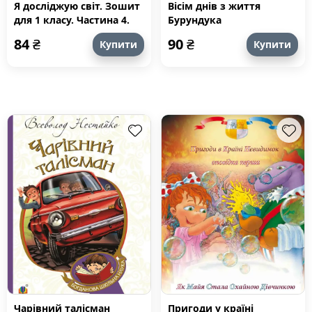
Я досліджую світ. Зошит
Вісім днів з життя
для 1 класу. Частина 4.
Бурундука
Зошит практикум для 1
84
₴
90
₴
Купити
Купити
класу (частина 4)
Чарівний талісман
Пригоди у країні