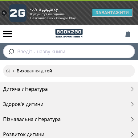
-5% в додатку
ЗАВАНТАЖИТИ
×
Купуй, тут вигідніше
Безкоштовно - Google Play
Введіть назву книги
›
Виховання дітей
Дитяча література
Здоров'я дитини
Пізнавальна література
Розвиток дитини