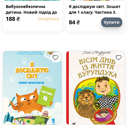
Вибухонебезпечна
Я досліджую світ. Зошит
дитина. Новий підхід до
для 1 класу. Частина 3.
188
₴
розуміння надто
Зошит практикум для 1
Очікується
84
₴
Купити
емоційних дітей
класу (частина 3)