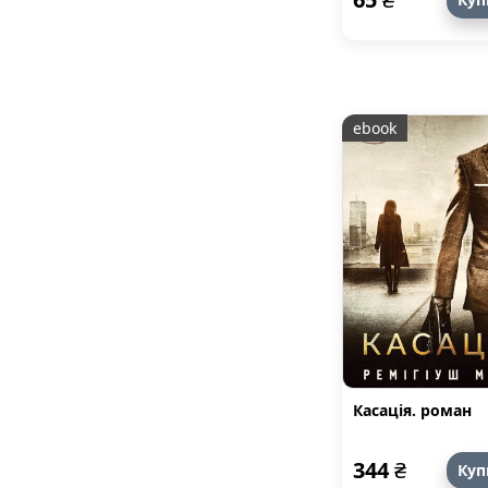
ebook
Касація. роман
344
₴
Куп