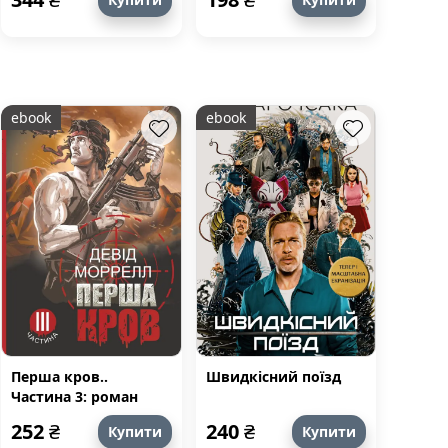
ebook
ebook
Перша кров..
Швидкісний поїзд
Частина 3: роман
252
₴
240
₴
Купити
Купити