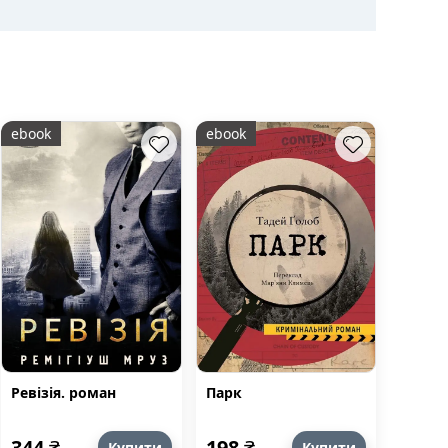
ebook
ebook
Ревізія. роман
Парк
344
₴
198
₴
Купити
Купити