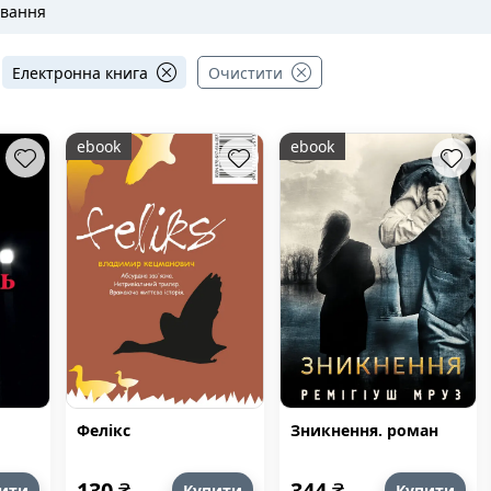
авання
Електронна книга
Очистити
ebook
ebook
Фелікс
Зникнення. роман
ь
130
₴
344
₴
ити
Купити
Купити