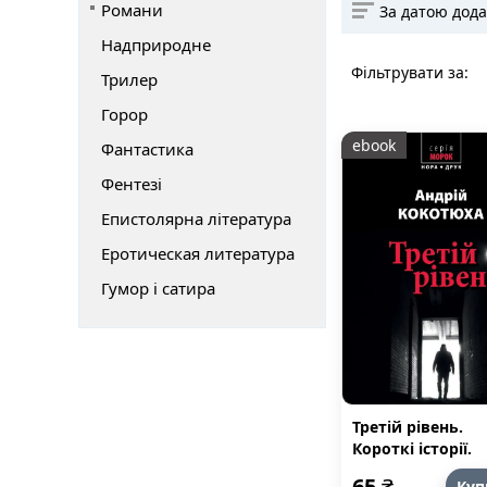
Романи
За датою дод
Надприродне
Фільтрувати за:
Трилер
Горор
ebook
Фантастика
Фентезі
Епистолярна література
Еротическая литература
Гумор і сатира
Третій рівень.
Короткі історії.
Збірка оповідан
65
₴
Куп