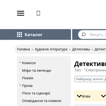
Відповідаємо на дзвінки
Каталог
Головна
›
Художня література
›
Детективы
›
Детек
Детектив
Комікси
Тип - "Електронн
Міфи та легенди
Поезія
Найкращі жіночі 
Проза
П'єси та сценарії
Мова
Оповідання та новели