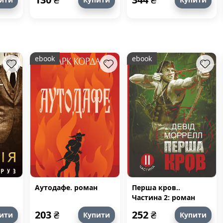
ebook
ebook
Аутодафе. роман
Перша кров..
Частина 2: роман
203
₴
252
₴
ити
Купити
Купити