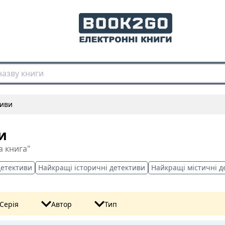
тиви
и
а книга"
детективи
Найкращі історичні детективи
Найкращі містичні д
Серія
Автор
Тип