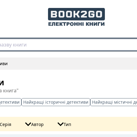
тиви
и
а книга"
детективи
Найкращі історичні детективи
Найкращі містичні д
Серія
Автор
Тип