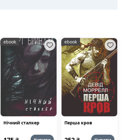
ebook
ebook
Нічний сталкер
Перша кров
175
₴
252
₴
Купити
Купити