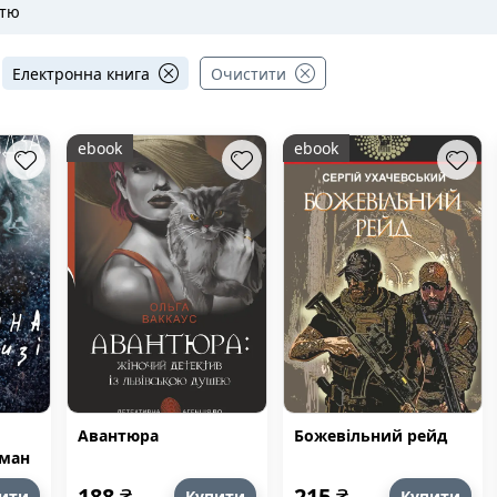
стю
Електронна книга
Очистити
ebook
ebook
Авантюра
Божевільний рейд
оман
р
188
₴
215
₴
ити
Купити
Купити