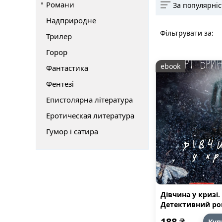
Романи
За популярні
Надприродне
Фільтрувати за:
Трилер
Горор
ebook
Фантастика
Фентезі
Епистолярна література
Еротическая литература
Гумор і сатира
Дівчина у кризі.
Детективний р
про Еріку Фосте
188
₴
Куп