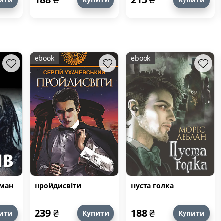
ebook
ebook
оман
Пройдисвіти
Пуста голка
239
₴
188
₴
ити
Купити
Купити