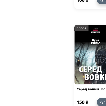
ebook
Серед вовків. Р
150
₴
Куп