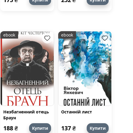
ebook
ebook
Незбагненний отець
Останній лист
Браун
188
₴
137
₴
Купити
Купити