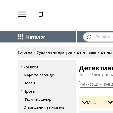
Відповідаємо на дзвінки
Каталог
Головна
›
Художня література
›
Детективы
›
Детек
Детектив
Комікси
Тип - "Електронн
Міфи та легенди
Поезія
Найкращі жіночі 
Проза
П'єси та сценарії
Мова
Оповідання та новели